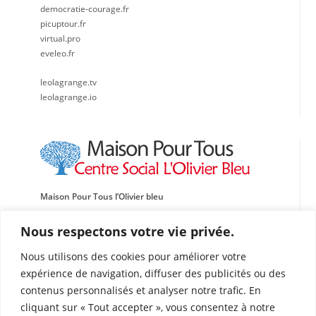
democratie-courage.fr
picuptour.fr
virtual.pro
eveleo.fr
leolagrange.tv
leolagrange.io
Maison Pour Tous l’Olivier bleu
Centre social, Sportif et Culturel Léo Lagrange Méditerranée
Nous respectons votre vie privée.
Traverse de l’École de l’Oasis
Nous utilisons des cookies pour améliorer votre
13015 Marseille
expérience de navigation, diffuser des publicités ou des
Tél : 04 91 60 87 72
contenus personnalisés et analyser notre trafic. En
Fax : 04 91 69 03 50
cliquant sur « Tout accepter », vous consentez à notre
olivierbleu@leolagrange.org