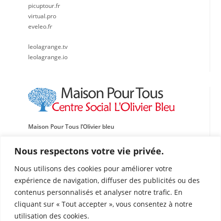
picuptour.fr
virtual.pro
eveleo.fr
leolagrange.tv
leolagrange.io
Maison Pour Tous l’Olivier bleu
Centre social, Sportif et Culturel Léo Lagrange Méditerranée
Nous respectons votre vie privée.
Traverse de l’École de l’Oasis
Nous utilisons des cookies pour améliorer votre
13015 Marseille
expérience de navigation, diffuser des publicités ou des
Tél : 04 91 60 87 72
contenus personnalisés et analyser notre trafic. En
Fax : 04 91 69 03 50
cliquant sur « Tout accepter », vous consentez à notre
olivierbleu@leolagrange.org
utilisation des cookies.