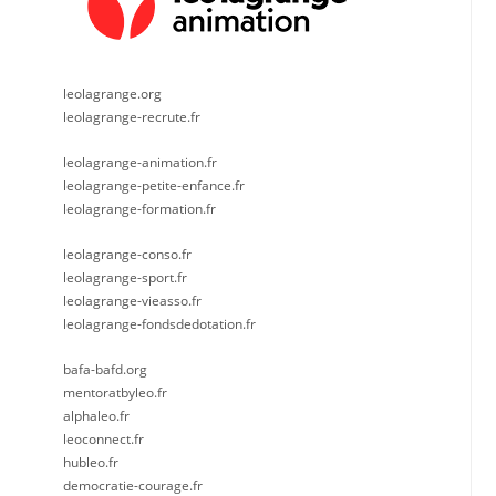
leolagrange.org
leolagrange-recrute.fr
leolagrange-animation.fr
leolagrange-petite-enfance.fr
leolagrange-formation.fr
leolagrange-conso.fr
leolagrange-sport.fr
leolagrange-vieasso.fr
leolagrange-fondsdedotation.fr
bafa-bafd.org
mentoratbyleo.fr
alphaleo.fr
leoconnect.fr
hubleo.fr
democratie-courage.fr