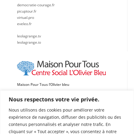
democratie-courage.fr
picuptour.fr
virtual.pro
eveleo.fr
leolagrange.tv
leolagrange.io
Maison Pour Tous l’Olivier bleu
Centre social, Sportif et Culturel Léo Lagrange Méditerranée
Nous respectons votre vie privée.
Traverse de l’École de l’Oasis
Nous utilisons des cookies pour améliorer votre
13015 Marseille
expérience de navigation, diffuser des publicités ou des
Tél : 04 91 60 87 72
contenus personnalisés et analyser notre trafic. En
Fax : 04 91 69 03 50
cliquant sur « Tout accepter », vous consentez à notre