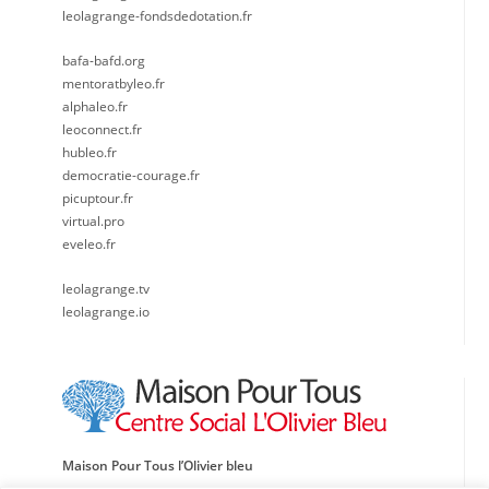
leolagrange-fondsdedotation.fr
bafa-bafd.org
mentoratbyleo.fr
alphaleo.fr
leoconnect.fr
hubleo.fr
democratie-courage.fr
picuptour.fr
virtual.pro
eveleo.fr
leolagrange.tv
leolagrange.io
Maison Pour Tous l’Olivier bleu