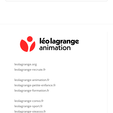
Es
to
clo
the
sea
pan
leolagrange.org
leolagrange-recrute.fr
leolagrange-animation.fr
leolagrange-petite-enfance.fr
leolagrange-formation.fr
leolagrange-conso.fr
leolagrange-sport.fr
leolagrange-vieasso.fr