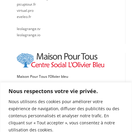
picuptour.fr
virtual.pro
eveleo.fr
leolagrange.tv
leolagrange.io
Maison Pour Tous l’Olivier bleu
Centre social, Sportif et Culturel Léo Lagrange Méditerranée
Nous respectons votre vie privée.
Traverse de l’École de l’Oasis
Nous utilisons des cookies pour améliorer votre
13015 Marseille
expérience de navigation, diffuser des publicités ou des
Tél : 04 91 60 87 72
contenus personnalisés et analyser notre trafic. En
Fax : 04 91 69 03 50
cliquant sur « Tout accepter », vous consentez à notre
olivierbleu@leolagrange.org
utilisation des cookies.