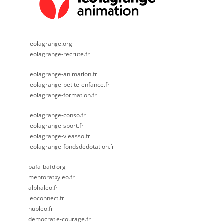
leolagrange.org
leolagrange-recrute.fr
leolagrange-animation.fr
leolagrange-petite-enfance.fr
leolagrange-formation.fr
leolagrange-conso.fr
leolagrange-sport.fr
leolagrange-vieasso.fr
leolagrange-fondsdedotation.fr
bafa-bafd.org
mentoratbyleo.fr
alphaleo.fr
leoconnect.fr
hubleo.fr
democratie-courage.fr