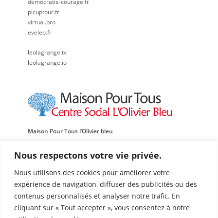
democratie-courage.fr
picuptour.fr
virtual.pro
eveleo.fr
leolagrange.tv
leolagrange.io
Maison Pour Tous l’Olivier bleu
Centre social, Sportif et Culturel Léo Lagrange Méditerranée
Nous respectons votre vie privée.
Traverse de l’École de l’Oasis
Nous utilisons des cookies pour améliorer votre
13015 Marseille
expérience de navigation, diffuser des publicités ou des
Tél : 04 91 60 87 72
contenus personnalisés et analyser notre trafic. En
Fax : 04 91 69 03 50
cliquant sur « Tout accepter », vous consentez à notre
olivierbleu@leolagrange.org