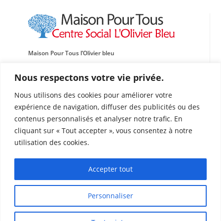
Maison Pour Tous l’Olivier bleu
Centre social, Sportif et Culturel Léo Lagrange Méditerranée
Nous respectons votre vie privée.
Traverse de l’École de l’Oasis
Nous utilisons des cookies pour améliorer votre
13015 Marseille
expérience de navigation, diffuser des publicités ou des
Tél : 04 91 60 87 72
contenus personnalisés et analyser notre trafic. En
Fax : 04 91 69 03 50
cliquant sur « Tout accepter », vous consentez à notre
olivierbleu@leolagrange.org
utilisation des cookies.
Plan d’accès
Accessibilité: Bus 30 RTM
Accepter tout
Arrêt Aygalades
Personnaliser