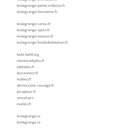
leolagrange-petite-enfance.fr
leolagrange-formation.fr
leolagrange-conso.fr
leolagrange-sport.fr
leolagrange-vieasso.fr
leolagrange-fondsdedotation.fr
bafa-bafd.org
mentoratbyleo.fr
alphaleo.fr
leoconnect.fr
hubleo.fr
democratie-courage.fr
picuptour.fr
virtual.pro
eveleo.fr
leolagrange.tv
leolagrange.io