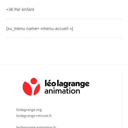
+3€ Par enfant
[su_menu name= »menu-accueil »]
leolagrange.org
leolagrange-recrute.fr
leolagrange-animation.fr