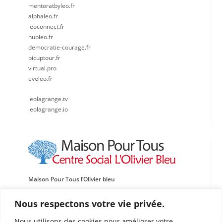
mentoratbyleo.fr
alphaleo.fr
leoconnect.fr
hubleo.fr
democratie-courage.fr
picuptour.fr
virtual.pro
eveleo.fr
leolagrange.tv
leolagrange.io
Maison Pour Tous l’Olivier bleu
Centre social, Sportif et Culturel Léo Lagrange Méditerranée
Nous respectons votre vie privée.
Traverse de l’École de l’Oasis
Nous utilisons des cookies pour améliorer votre