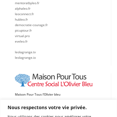
mentoratbyleo.fr
alphaleo.fr
leoconnect.fr
hubleo.fr
democratie-courage.fr
picuptour.fr
virtual.pro
eveleo.fr
leolagrange.tv
leolagrange.io
Maison Pour Tous l’Olivier bleu
Centre social, Sportif et Culturel Léo Lagrange Méditerranée
Nous respectons votre vie privée.
Traverse de l’École de l’Oasis
Nous utilisons des cookies pour améliorer votre